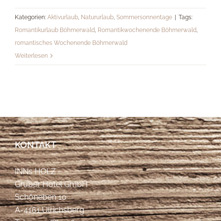
Kategorien:
Aktivurlaub
,
Natururlaub
,
Sommersonnentage
|
Tags:
Romantikurlaub Böhmerwald
,
Romantikwochenende Böhmerwald
,
romantisches Wochenende Böhmerwald
Weiterlesen
KONTAKT
INNs HOLZ
Gruber Hotel GmbH
Schöneben 10
A-4161 Ulrichsberg