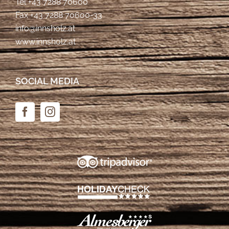
Tel
+43 7288 70600
Fax +43 7288 70600-33
info@innsholz.at
www.innsholz.at
SOCIAL MEDIA