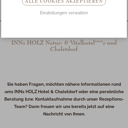
ALLE COOKIES AKZEPTIEREN
Einstellungen verwalten
INN
s
HOLZ
Natur- & Vitalhotel****s und
Chaletdorf
Sie haben Fragen, möchten nähere Informationen rund
ums
INN
s
HOLZ
Hotel & Chaletdorf oder eine persönliche
Beratung bzw. Kontaktaufnahme durch unser Rezeptions-
Team? Dann freuen wir uns bereits jetzt auf eine
Nachricht von Ihnen.