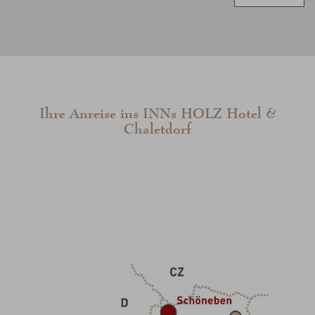
Ihre Anreise ins
INN
s
HOLZ
Hotel &
Chaletdorf
Anreise mit dem Auto
Von Salzburg oder Wien kommend erreichen Sie das
INN
s
HOLZ
über die Rohrbacher Bundesstraße von
Linz-Urfahr aus in etwa einer Stunde. Bestens