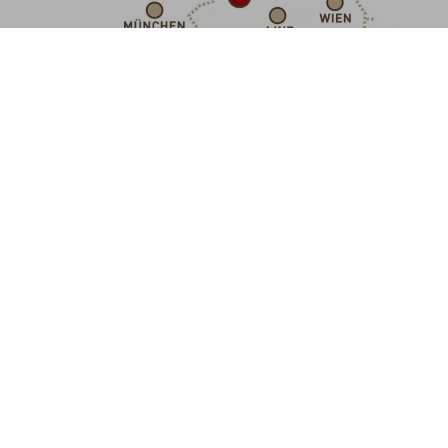
ausgebaut ist auch die Straßenverbindung von bzw.
nach Bayern und Tschechien. Die Strecke von München
nach Schöneben fährt man in etwa zwei Stunden.
Anreise mit der Bahn
Die Mühlkreisbahn fährt von Linz-Urfahr bis nach Aigen-
Schlägl. Kontaktieren Sie uns für die Abholung vom
Bahnhof, der nur etwa zehn Fahrminuten vom
INN
s
HOLZ
entfernt liegt.
Anreise mit dem Flugzeug
Der Flughafen Linz-Hörsching liegt rund 60 Kilometer
entfernt, der Flughafen München ca. 200 Kilometer.