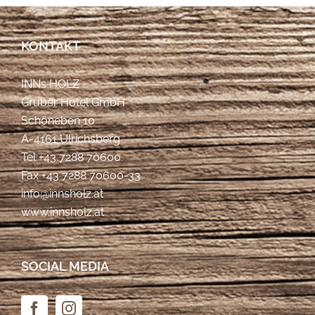
KONTAKT
INNs HOLZ
Gruber Hotel GmbH
Schöneben 10
A-4161 Ulrichsberg
Tel
+43 7288 70600
Fax +43 7288 70600-33
info@innsholz.at
www.innsholz.at
SOCIAL MEDIA