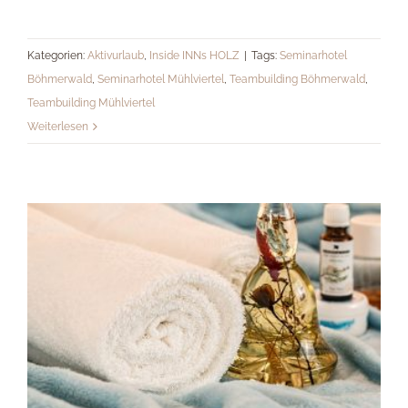
Kategorien:
Aktivurlaub
,
Inside INNs HOLZ
|
Tags:
Seminarhotel
Böhmerwald
,
Seminarhotel Mühlviertel
,
Teambuilding Böhmerwald
,
Ein Wellnessurlaub, der unter die Haut
Teambuilding Mühlviertel
geht
Weiterlesen