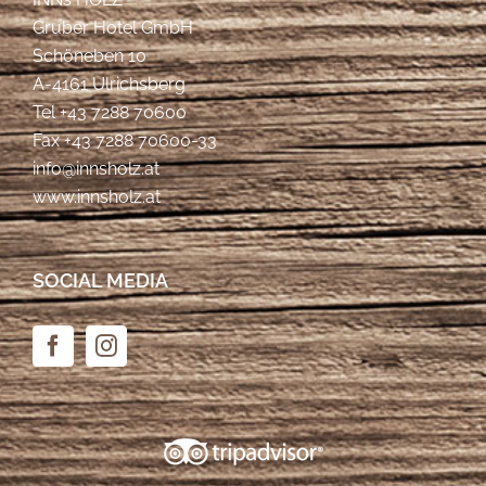
Gruber Hotel GmbH
Schöneben 10
A-4161 Ulrichsberg
Tel
+43 7288 70600
Fax +43 7288 70600-33
info@innsholz.at
www.innsholz.at
SOCIAL MEDIA