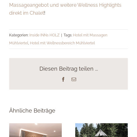
Massageangebot und weitere Wellness Highlights
direkt im Chalet
!
Kategorien:
Inside INNs HOLZ
|
Tags:
Hotel mit Massagen
Mühlviertel
,
Hotel mit Wellnessbereich Mühlviertel
Diesen Beitrag teilen ...
Facebook
E-
Mail
Ähnliche Beiträge