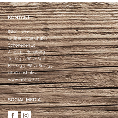
KONTAKT
INNs HOLZ
Gruber Hotel GmbH
Schöneben 10
A-4161 Ulrichsberg
Tel
+43 7288 70600
Fax +43 7288 70600-33
info@innsholz.at
www.innsholz.at
SOCIAL MEDIA