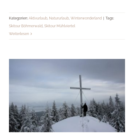
Kategorien:
Aktivurlaub
,
Natururlaub
,
Winterwonderland
|
Tags:
Winterwandern im Böhmerwald
Skitour Böhmerwald
,
Skitour Mühlviertel
Weiterlesen