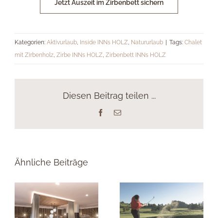
Jetzt Auszeit im Zirbenbett sichern
Kategorien:
Aktivurlaub
,
Inside INNs HOLZ
,
Natururlaub
|
Tags:
Chalet
mit Zirbenholz
,
Zirbe INNs HOLZ
,
Zirbenbett INNs HOLZ
Diesen Beitrag teilen ...
Facebook
E-
Mail
Ähnliche Beiträge