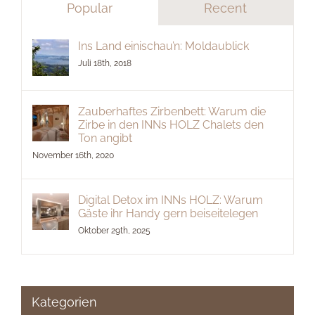
Popular
Recent
Ins Land einischau’n: Moldaublick
Juli 18th, 2018
Zauberhaftes Zirbenbett: Warum die
Zirbe in den INNs HOLZ Chalets den
Ton angibt
November 16th, 2020
Digital Detox im INNs HOLZ: Warum
Gäste ihr Handy gern beiseitelegen
Oktober 29th, 2025
Kategorien