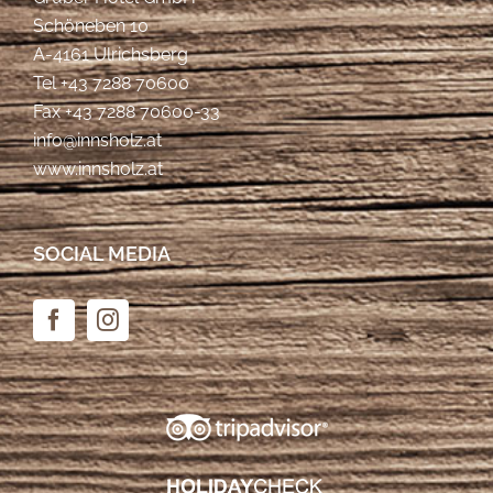
Schöneben 10
A-4161 Ulrichsberg
Tel
+43 7288 70600
Fax +43 7288 70600-33
info@innsholz.at
www.innsholz.at
SOCIAL MEDIA