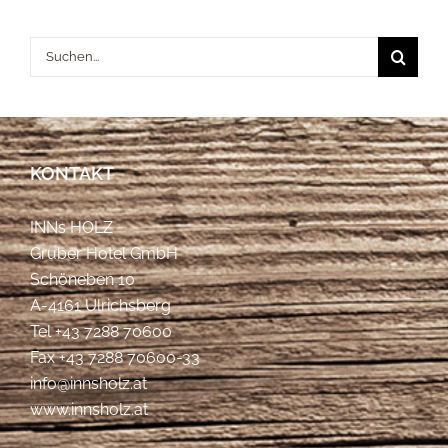
Suche
nach:
KONTAKT
INNs HOLZ
Gruber Hotel GmbH
Schöneben 10
A-4161 Ulrichsberg
Tel
+43 7288 70600
Fax +43 7288 70600-33
info@innsholz.at
www.innsholz.at