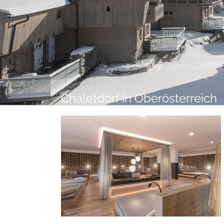
Digital Detox im INNs HOLZ:
Warum Gäste ihr Handy gern
beiseitelegen
Chaletdorf in Oberösterreich
Frühling im Mühlviertel: Eine