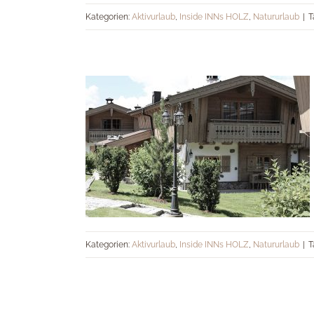
Auszeit inmitten der Natur
Kategorien:
Aktivurlaub
,
Inside INNs HOLZ
,
Natururlaub
|
T
Kategorien:
Aktivurlaub
,
Inside INNs HOLZ
,
Natururlaub
|
T