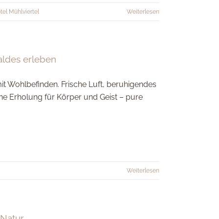
tel Mühlviertel
Weiterlesen
aldes erleben
it Wohlbefinden. Frische Luft, beruhigendes
 Erholung für Körper und Geist – pure
Weiterlesen
 Natur