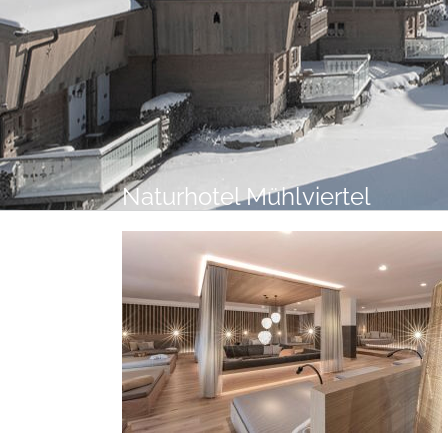
Digital Detox im INNs HOLZ:
Warum Gäste ihr Handy gern
beiseitelegen
Naturhotel Mühlviertel
Mit allen Sinnen: Die