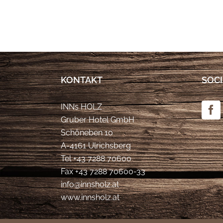
KONTAKT
SOCI
INNs HOLZ
Gruber Hotel GmbH
Schöneben 10
A-4161 Ulrichsberg
Tel
+43 7288 70600
Fax +43 7288 70600-33
info@innsholz.at
www.innsholz.at