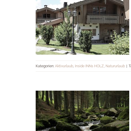
Natur pur im INNs HOLZ
Kategorien:
Aktivurlaub
,
Inside INNs HOLZ
,
Natururlaub
|
T