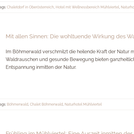
ags:
Chaletdorf in Oberösterreich
,
Hotel mit Wellnessbereich Mühlviertel
,
Naturho
Mit allen Sinnen: Die wohltuende Wirkung des W
Im Böhmerwald verschmilzt die heilende Kraft der Natur m
Waldrauschen und gesunde Bewegung bieten ganzheitliche
Entspannung inmitten der Natur.
ags:
Böhmerwald
,
Chalet Böhmerwald
,
Naturhotel Mühlviertel
Frühling im Mühlviertel: Eine Auszeit inmitten der