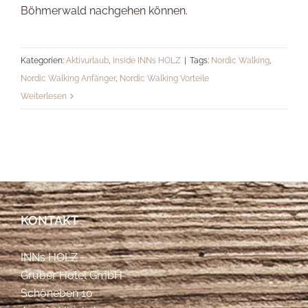
Böhmerwald nachgehen können.
Kategorien:
Aktivurlaub
,
Inside INNs HOLZ
|
Tags:
Nordic Walking
,
Nordic Walking Anfänger
,
Nordic Walking Vorteile
Weiterlesen
KONTAKT
INNs HOLZ
Gruber Hotel GmbH
Schöneben 10