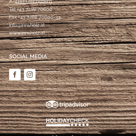
A-4161 Ulrichsberg
Tel
+43 7288 70600
Fax +43 7288 70600-33
info@innsholz.at
www.innsholz.at
SOCIAL MEDIA