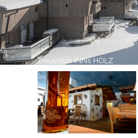
Wer ist heutzutage noch für
Treue?
Treueclub INNs HOLZ