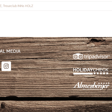
Z
,
Treueclub INNs HOLZ
AL MEDIA