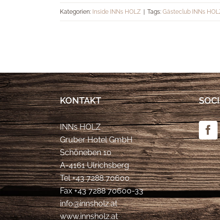
Kategorien:
Inside INNs HOLZ
|
Tags:
Gästeclub INNs HOL
KONTAKT
SOCI
INNs HOLZ
Gruber Hotel GmbH
Schöneben 10
A-4161 Ulrichsberg
Tel
+43 7288 70600
Fax +43 7288 70600-33
info@innsholz.at
www.innsholz.at