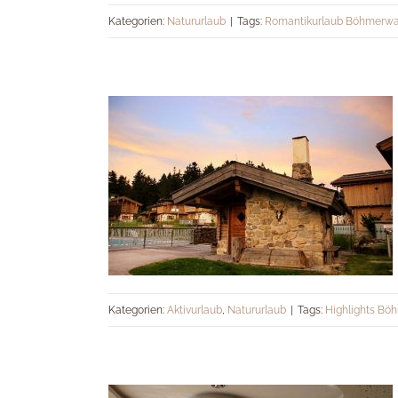
Traumurlaub im Böhmerwald
Kategorien:
Natururlaub
|
Tags:
Romantikurlaub Böhmerwa
Umweltbewusst durch den
Urlaub
Kategorien:
Aktivurlaub
,
Natururlaub
|
Tags:
Highlights Bö