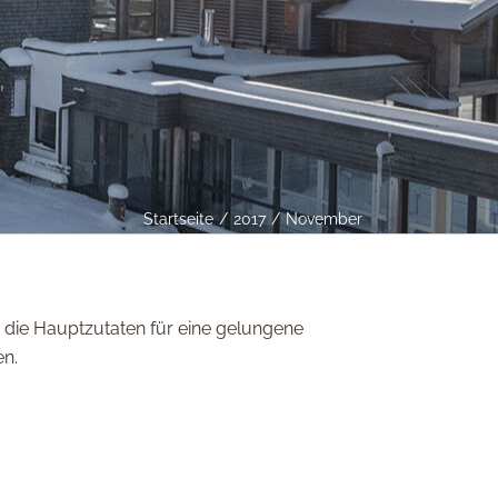
Startseite
2017
November
ie Hauptzutaten für eine gelungene
en.