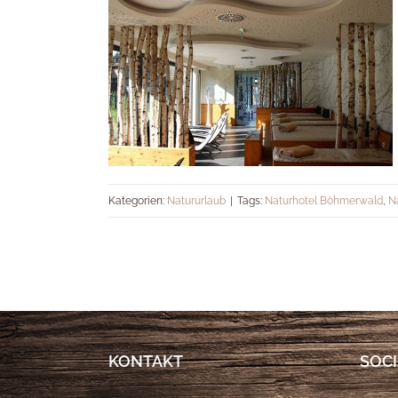
Kategorien:
Natururlaub
|
Tags:
Naturhotel Böhmerwald
,
N
KONTAKT
SOCI