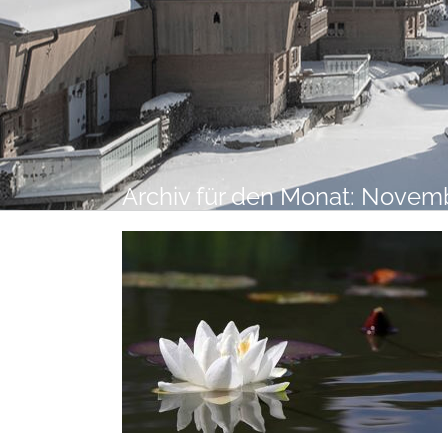
Romantikurlaub Böhmerwald
Archiv für den Monat:
Novemb