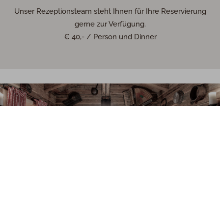
Unser Rezeptionsteam steht Ihnen für Ihre Reservierung
gerne zur Verfügung.
€ 40,- / Person und Dinner
Gemütlichkeit in unserer Holzfällerhütte