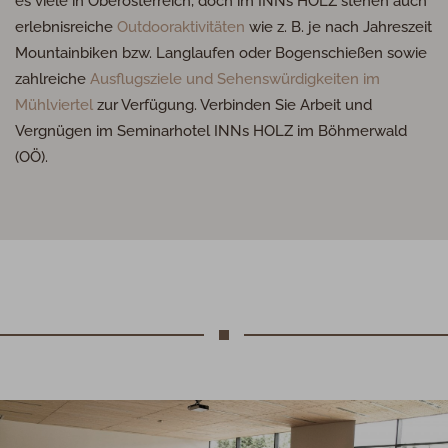
es viele in Oberösterreich, doch im
INN
s
HOLZ
stehen auch
erlebnisreiche
Outdooraktivitäten
wie z. B. je nach Jahreszeit
Mountainbiken bzw. Langlaufen oder Bogenschießen sowie
zahlreiche
Ausflugsziele und Sehenswürdigkeiten im
Mühlviertel
zur Verfügung. Verbinden Sie Arbeit und
Vergnügen im Seminarhotel
INN
s
HOLZ
im Böhmerwald
(OÖ).