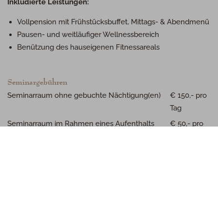
Inkludierte Leistungen:
Vollpension mit Frühstücksbuffet, Mittags- & Abendmenü
Pausen- und weitläufiger Wellnessbereich
Benützung des hauseigenen Fitnessareals
Seminargebühren
Seminarraum ohne gebuchte Nächtigung(en)
€ 150,- pro
Tag
Seminarraum im Rahmen eines Aufenthalts
€ 50,- pro
Tag
Videobeamer
€ 30,- pro
Tag
Pausen- und Seminargetränke ohne gebuchte
€ 30,- pro
Nächtigung
Tag
Pausen- und Seminargetränke im Rahmen
€ 25,- pro