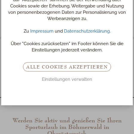
Cookies sowie der Erhebung, Weitergabe und Nutzung
von personenbezogenen Daten zur Personalisierung von
Werbeanzeigen zu.
Zu
Impressum
und
Datenschutzerklärung.
Über "Cookies zurücksetzen" im Footer können Sie die
Einstellungen jederzeit verändern.
Angebote für Ihren
ALLE COOKIES AKZEPTIEREN
Sporturlaub im Mühlviertel
Einstellungen verwalten
Werden Sie aktiv und genießen Sie Ihren
Sporturlaub im Böhmerwald in
Oberösterreich