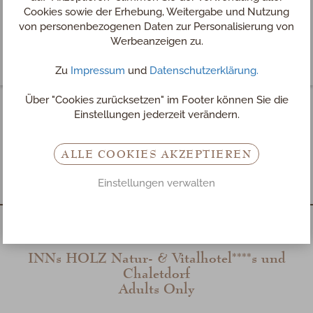
Cookies sowie der Erhebung, Weitergabe und Nutzung
von personenbezogenen Daten zur Personalisierung von
Werbeanzeigen zu.
Zu
Impressum
und
Datenschutzerklärung.
Über "Cookies zurücksetzen" im Footer können Sie die
Einstellungen jederzeit verändern.
Allgemeine Hotel- &
Chaletbedingungen
ALLE COOKIES AKZEPTIEREN
Einstellungen verwalten
INN
s
HOLZ
Natur- & Vitalhotel****s und
Chaletdorf
Adults Only