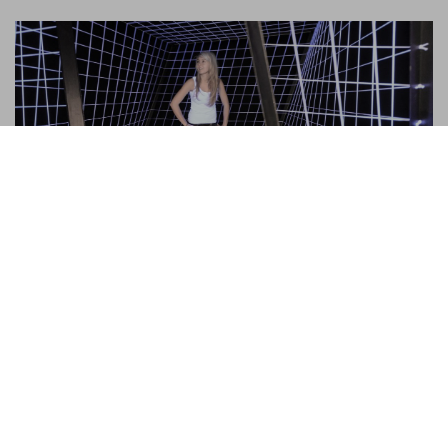
Villa sinnenreich
Das Haus der Sinne in Rohrbach verblüfft nicht dur
die Kleinen. Auch Erwachsene staunen über
optische Täuschungen und Tricks. Die Villa
sinnenreich erkunden!