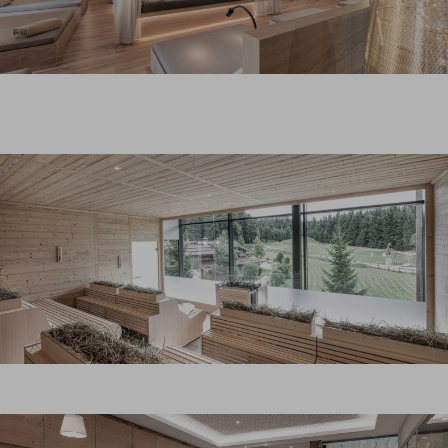
Ein INNs HOLZ Day-Spa-Tag
inkludiert ...
reichhaltiges Frühstücksbuffet zwischen 08.00 Uhr
(spät. 9.30 Uhr) und 10.30 Uhr
Erholung im Naturspa 16+ und der Vitaloase
zwischen 10.00 bis 20.00 Uhr
kuscheliger Leihbademantel und -handtücher
feine Mehlspeisen, Kaffee und Tee am Nachmittag
zwischen 14.30 und 16.00 Uhr
€ 85,- pro Person | MO-DO (ausg. Feier- & Zwickeltage)