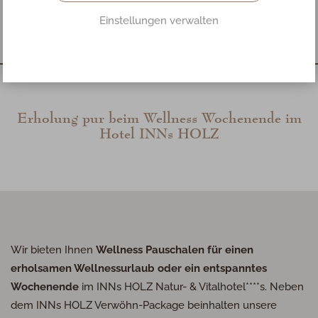
Oberösterreich
Einstellungen verwalten
Erholung pur beim Wellness Wochenende im
Hotel
INN
s
HOLZ
Wir bieten Ihnen
Wellness Pauschalen für einen
erholsamen Wellnessurlaub oder ein entspanntes
Wochenende
im
INN
s
HOLZ
Natur- & Vitalhotel****s. Neben
dem
INN
s
HOLZ
Verwöhn-Package beinhalten unsere