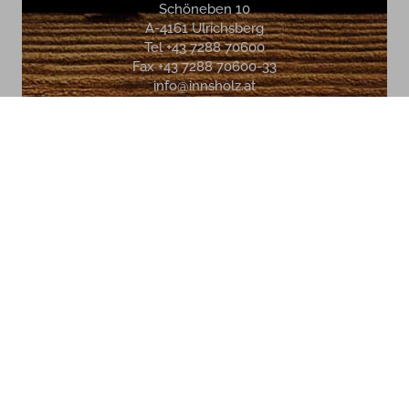
Schöneben 10
A-4161 Ulrichsberg
Tel +43 7288 70600
Fax +43 7288 70600-33
info@innsholz.at
SOCIAL MEDIA
JOBS
Galerie
Webcam
Partner
Blog