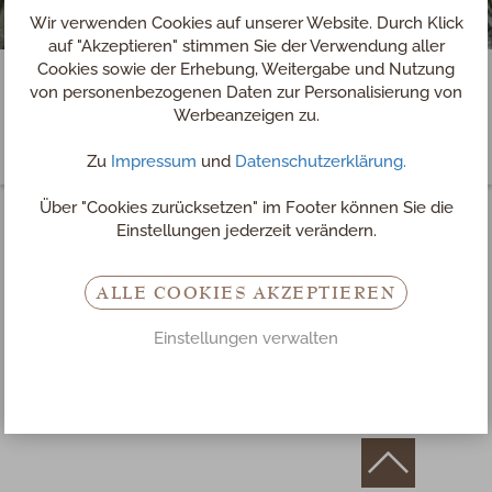
Wir verwenden Cookies auf unserer Website. Durch Klick
auf "Akzeptieren" stimmen Sie der Verwendung aller
Cookies sowie der Erhebung, Weitergabe und Nutzung
von personenbezogenen Daten zur Personalisierung von
Werbeanzeigen zu.
Zu
Impressum
und
Datenschutzerklärung.
Über "Cookies zurücksetzen" im Footer können Sie die
Einstellungen jederzeit verändern.
Buchung abgebrochen
ALLE COOKIES AKZEPTIEREN
Sie haben den Buchungsvorgang abgebrochen. Es ist keine
Einstellungen verwalten
Buchung und keine Zahlung erfolgt.
Bitte versuchen Sie es gegebenenfalls noch einmal.