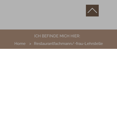
ICH BEFINDE MICH HIER:
Home
Restaurantfachmann/-frau-Lehrstelle
AKTUELLES WETTER
31°
/ 16°
MO, 10.08.26