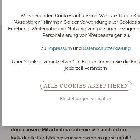
Wir verwenden Cookies auf unserer Website. Durch Kli
"Akzeptieren" stimmen Sie der Verwendung aller Cookies 
Erhebung, Weitergabe und Nutzung von personenbezogenen
Personalisierung von Werbeanzeigen zu.
Zu
Impressum
und
Datenschutzerklärung.
Wir bieten Ihnen …
Über "Cookies zurücksetzen" im Footer können Sie die Ein
großzügige Entlohnung
jederzeit verändern.
eine abwechslungsreiche Tätigkeit in unserem jungen,
dynamischen Team
ALLE COOKIES AKZEPTIEREN
positive, familiäre Arbeitsatmosphäre
Einstellungen verwalten
Lehrverhältnis | Ausbildungsdauer: 3 Jahre
branchenübliche Arbeitszeiten
umfangreiche, kostenlose Fortbildungsmöglichkeiten
durch unsere Mitarbeiterakademie wie auch extern
Individuelle Fortbildungswünsche werden gerne erfüllt!